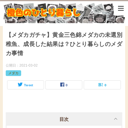
ひとり暮らしをしながら、気づいたことや、ふと思ったこと、試して
となどをアップしていきます。
【メダカガチャ】黄金三色錦メダカの未選別
稚魚、成長した結果は？ひとり暮らしのメダ
カ事情
公開日：
2021-03-02
メダカ
Tweet
0
0
目次