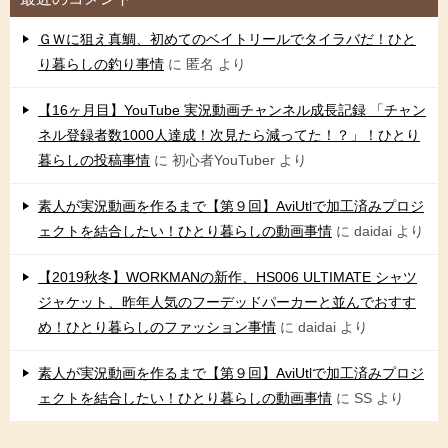
ＧＷに狙え真鯛、初めてのベイトリールでタイラバだ！ひと
り暮らしの釣り事情
に
匿名
より
【16ヶ月目】YouTube 実況動画チャンネル成長記録 「チャン
ネル登録者数1000人達成！次見たら減ってた！？」！ひとり
暮らしの投稿事情
に
初心者YouTuber
より
素人が実況動画を作るまで【第９回】AviUtlで加工済みプロジ
ェクトを結合したい！ひとり暮らしの動画事情
に
daidai
より
【2019秋冬】WORKMANの新作、HS006 ULTIMATE シャツ
ジャケット、昨年人気のフーデッドパーカーと並んでおすす
め！ひとり暮らしのファッション事情
に
daidai
より
素人が実況動画を作るまで【第９回】AviUtlで加工済みプロジ
ェクトを結合したい！ひとり暮らしの動画事情
に
SS
より