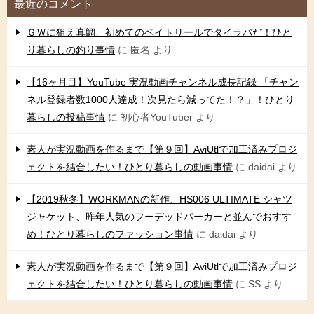
最近のコメント
ＧＷに狙え真鯛、初めてのベイトリールでタイラバだ！ひと
り暮らしの釣り事情
に
匿名
より
【16ヶ月目】YouTube 実況動画チャンネル成長記録 「チャン
ネル登録者数1000人達成！次見たら減ってた！？」！ひとり
暮らしの投稿事情
に
初心者YouTuber
より
素人が実況動画を作るまで【第９回】AviUtlで加工済みプロジ
ェクトを結合したい！ひとり暮らしの動画事情
に
daidai
より
【2019秋冬】WORKMANの新作、HS006 ULTIMATE シャツ
ジャケット、昨年人気のフーデッドパーカーと並んでおすす
め！ひとり暮らしのファッション事情
に
daidai
より
素人が実況動画を作るまで【第９回】AviUtlで加工済みプロジ
ェクトを結合したい！ひとり暮らしの動画事情
に
SS
より