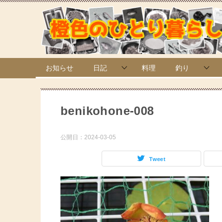
お知らせ
日記
料理
釣り
benikohone-008
公開日：
2024-03-05
Tweet