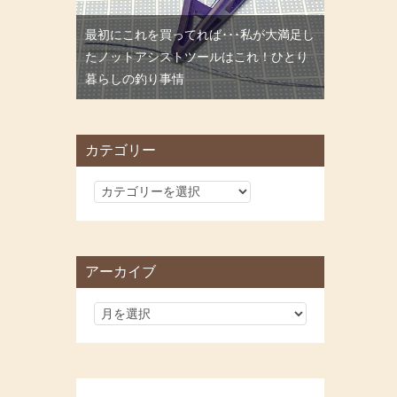
最初にこれを買ってれば･･･私が大満足し
たノットアシストツールはこれ！ひとり
暮らしの釣り事情
カテゴリー
カ
テ
ゴ
リ
アーカイブ
ー