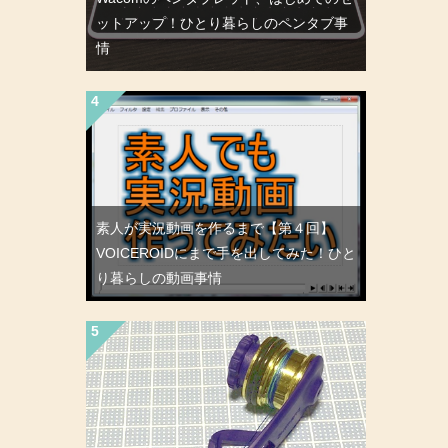
ットアップ！ひとり暮らしのペンタブ事
情
素人が実況動画を作るまで【第４回】
VOICEROIDにまで手を出してみた！ひと
り暮らしの動画事情