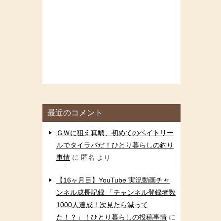
最近のコメント
ＧＷに狙え真鯛、初めてのベイトリー
ルでタイラバだ！ひとり暮らしの釣り
事情
に
匿名
より
【16ヶ月目】YouTube 実況動画チャ
ンネル成長記録 「チャンネル登録者数
1000人達成！次見たら減って
た！？」！ひとり暮らしの投稿事情
に