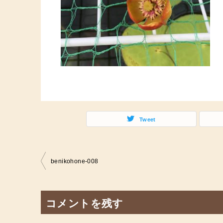
Tweet
投
benikohone-008
稿
ナ
コメントを残す
ビ