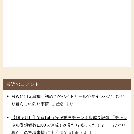
最近のコメント
ＧＷに狙え真鯛、初めてのベイトリールでタイラバだ！ひと
り暮らしの釣り事情
に
匿名
より
【16ヶ月目】YouTube 実況動画チャンネル成長記録 「チャン
ネル登録者数1000人達成！次見たら減ってた！？」！ひとり
暮らしの投稿事情
に
初心者YouTuber
より