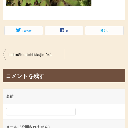
Tweet
0
0
投
botanShinsichifukujin-041
稿
ナ
コメントを残す
ビ
ゲ
名前
ー
シ
ョ
ン
メール（公開されません）