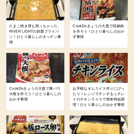
たまご焼き用も買っちゃった、
CookDoきょうの大皿で回鍋肉
RIVER LIGHTの鉄製フライパ
を作ろう！ひとり暮らしのおか
ン！ひとり暮らしのキッチン事
ず事情
情
CookDoきょうの大皿で豚バラ
お手軽なオムライス作りにぴっ
大根を作ろう！ひとり暮らしの
たり！レンジでチンするニチレ
おかず事情
イのチキンライスで簡単時短調
理！ひとり暮らしのおかず事情