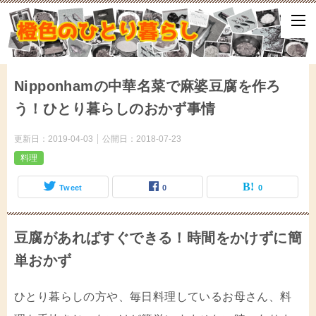
ひとり暮らしをしながら、気づいたことや、ふと思ったこと、試して
となどをアップしていきます。
Nipponhamの中華名菜で麻婆豆腐を作ろ
う！ひとり暮らしのおかず事情
更新日：
2019-04-03
公開日：
2018-07-23
料理
Tweet
0
0
豆腐があればすぐできる！時間をかけずに簡
単おかず
ひとり暮らしの方や、毎日料理しているお母さん、料