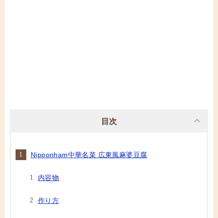
目次
Nipponham中華名菜 広東風麻婆豆腐
内容物
作り方