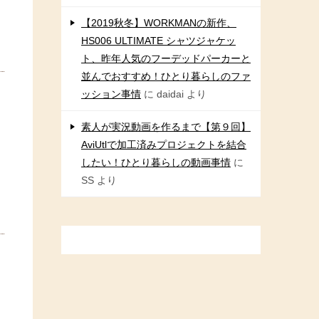
【2019秋冬】WORKMANの新作、
HS006 ULTIMATE シャツジャケッ
ト、昨年人気のフーデッドパーカーと
並んでおすすめ！ひとり暮らしのファ
ッション事情
に
daidai
より
素人が実況動画を作るまで【第９回】
AviUtlで加工済みプロジェクトを結合
したい！ひとり暮らしの動画事情
に
SS
より