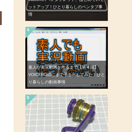
ットアップ！ひとり暮らしのペンタブ事
情
素人が実況動画を作るまで【第４回】
VOICEROIDにまで手を出してみた！ひと
り暮らしの動画事情