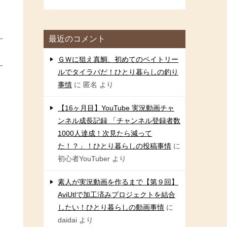
最近のコメント
ＧＷに狙え真鯛、初めてのベイトリー
ルでタイラバだ！ひとり暮らしの釣り
事情
に
匿名
より
【16ヶ月目】YouTube 実況動画チャ
ンネル成長記録 「チャンネル登録者数
1000人達成！次見たら減って
た！？」！ひとり暮らしの投稿事情
に
初心者YouTuber
より
素人が実況動画を作るまで【第９回】
AviUtlで加工済みプロジェクトを結合
したい！ひとり暮らしの動画事情
に
daidai
より