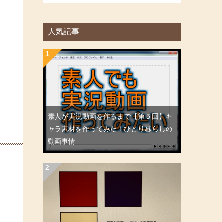
人気記事
素人が実況動画を作るまで【第５回】キ
ャラ素材を作ってみた！ひとり暮らしの
動画事情