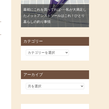
最初にこれを買ってれば･･･私が大満足し
たノットアシストツールはこれ！ひとり
暮らしの釣り事情
カテゴリー
カ
テ
ゴ
リ
アーカイブ
ー