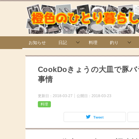
お知らせ
日記
料理
釣り
CookDoきょうの大皿で
事情
更新日：
2018-03-27
公開日：
2018-03-23
料理
Tweet