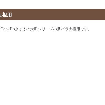
大根用
CookDoきょうの大皿シリーズの豚バラ大根用です。