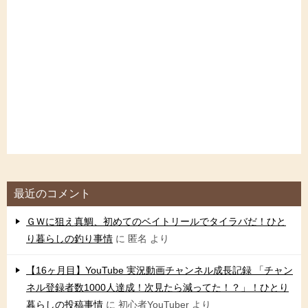
最近のコメント
ＧＷに狙え真鯛、初めてのベイトリールでタイラバだ！ひと
り暮らしの釣り事情
に
匿名
より
【16ヶ月目】YouTube 実況動画チャンネル成長記録 「チャン
ネル登録者数1000人達成！次見たら減ってた！？」！ひとり
暮らしの投稿事情
に
初心者YouTuber
より