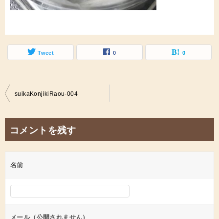
Tweet
0
0
投
suikaKonjikiRaou-004
稿
ナ
コメントを残す
ビ
ゲ
名前
ー
シ
ョ
ン
メール（公開されません）