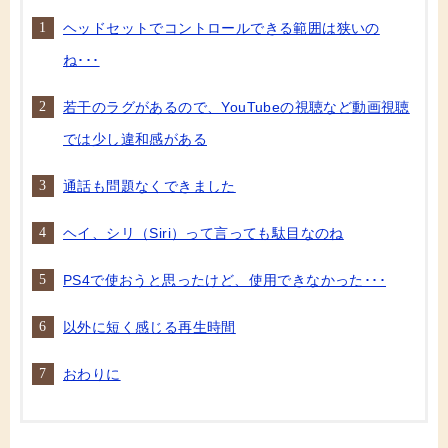
ヘッドセットでコントロールできる範囲は狭いの
ね･･･
若干のラグがあるので、YouTubeの視聴など動画視聴
では少し違和感がある
通話も問題なくできました
ヘイ、シリ（Siri）って言っても駄目なのね
PS4で使おうと思ったけど、使用できなかった･･･
以外に短く感じる再生時間
おわりに