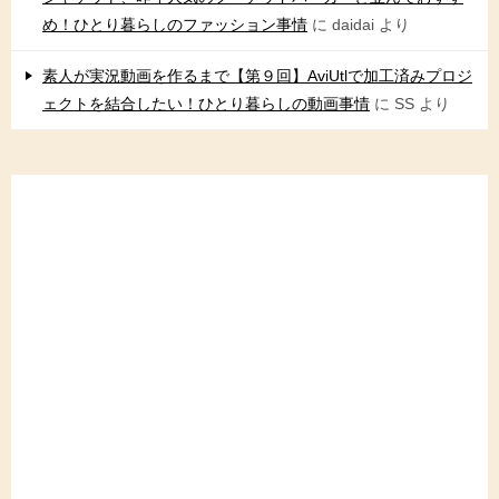
め！ひとり暮らしのファッション事情
に
daidai
より
素人が実況動画を作るまで【第９回】AviUtlで加工済みプロジ
ェクトを結合したい！ひとり暮らしの動画事情
に
SS
より