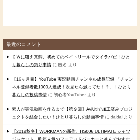
最近のコメント
ＧＷに狙え真鯛、初めてのベイトリールでタイラバだ！ひと
り暮らしの釣り事情
に
匿名
より
【16ヶ月目】YouTube 実況動画チャンネル成長記録 「チャン
ネル登録者数1000人達成！次見たら減ってた！？」！ひとり
暮らしの投稿事情
に
初心者YouTuber
より
素人が実況動画を作るまで【第９回】AviUtlで加工済みプロジ
ェクトを結合したい！ひとり暮らしの動画事情
に
daidai
より
【2019秋冬】WORKMANの新作、HS006 ULTIMATE シャツ
ジャケット、昨年人気のフーデッドパーカーと並んでおすす