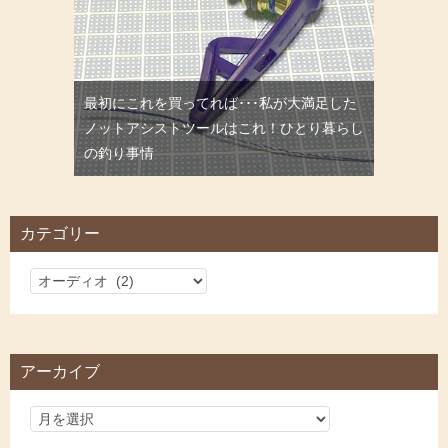
最初にこれを買ってれば･･･私が大満足した
ノットアシストツールはこれ！ひとり暮らし
の釣り事情
カテゴリー
カ
テ
ゴ
リ
アーカイブ
ー