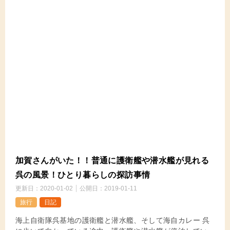
加賀さんがいた！！普通に護衛艦や潜水艦が見れる
呉の風景！ひとり暮らしの探訪事情
更新日：
2020-01-02
公開日：
2019-01-11
旅行
日記
海上自衛隊呉基地の護衛艦と潜水艦、そして海自カレー 呉