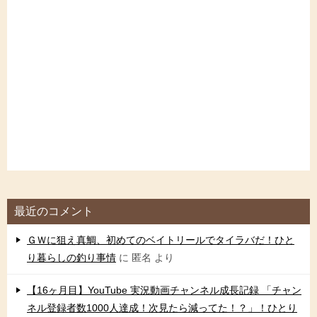
最近のコメント
ＧＷに狙え真鯛、初めてのベイトリールでタイラバだ！ひと
り暮らしの釣り事情
に
匿名
より
【16ヶ月目】YouTube 実況動画チャンネル成長記録 「チャン
ネル登録者数1000人達成！次見たら減ってた！？」！ひとり