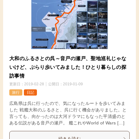
大和のふるさとの呉～音戸の瀬戸、聖地巡礼じゃな
いけど、ぶらり歩いてみました！ひとり暮らしの探
訪事情
更新日：
2019-02-28
公開日：
2019-01-09
旅行
日記
広島県は呉に行ったので、気になったルートを歩いてみま
した 戦艦大和のふるさと、呉に行く機会がありました。と
言っても、向かったのは大河ドラマにもなった平清盛のと
ある伝説がある音戸の瀬戸。 艦これやWorld of Wars […]
続きを読む