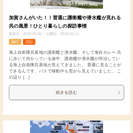
加賀さんがいた！！普通に護衛艦や潜水艦が見れる
呉の風景！ひとり暮らしの探訪事情
更新日：
2020-01-02
公開日：
2019-01-11
旅行
日記
海上自衛隊呉基地の護衛艦と潜水艦、そして海自カレー 呉
に歩いて向かっている途中、護衛艦や潜水艦が停泊してい
る海上自衛隊呉基地が見えてきました。 普通に見ることが
できるんです、バスで移動中も窓から見えていました。 こ
の辺り […]
続きを読む