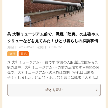
呉 大和ミュージアム前で、戦艦「陸奥」の主砲やス
クリューなどを見てみた！ひとり暮らしの探訪事情
更新日：
2019-12-23
公開日：
2019-02-18
旅行
日記
呉 大和ミュージアム･･･前です 前回の入船山記念館から呉
駅の途中、大和ミュージアム･･･の前の広場ですｗ時間の関
係で、大和ミュージアムへの入館は自制（やれば出来る
子！）しました。(;´д｀)トホホ 呉と言えば戦艦「大和 […]
続きを読む