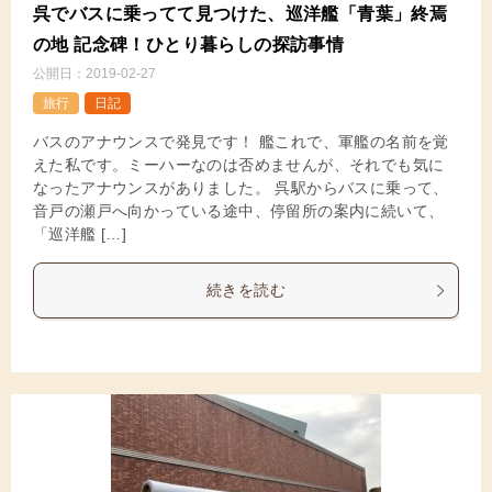
呉でバスに乗ってて見つけた、巡洋艦「青葉」終焉
の地 記念碑！ひとり暮らしの探訪事情
公開日：
2019-02-27
旅行
日記
バスのアナウンスで発見です！ 艦これで、軍艦の名前を覚
えた私です。ミーハーなのは否めませんが、それでも気に
なったアナウンスがありました。 呉駅からバスに乗って、
音戸の瀬戸へ向かっている途中、停留所の案内に続いて、
「巡洋艦 […]
続きを読む