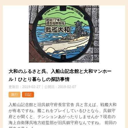
大和のふるさと呉、入船山記念館と大和マンホー
ル！ひとり暮らしの探訪事情
更新日：
2019-02-27
公開日：
2019-02-07
旅行
日記
入船山記念館と旧呉鎮守府長官官舎 呉と言えば、戦艦大和
が有名ですね。艦これをプレイしているひとなら、呉鎮守
府とか聞くと、テンションあがったりしませんか？現在の
海上自衛隊呉地方総監部が旧呉鎮守府なんですね。 前回の