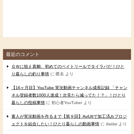
最近のコメント
ＧＷに狙え真鯛、初めてのベイトリールでタイラバだ！ひと
り暮らしの釣り事情
に
匿名
より
【16ヶ月目】YouTube 実況動画チャンネル成長記録 「チャン
ネル登録者数1000人達成！次見たら減ってた！？」！ひとり
暮らしの投稿事情
に
初心者YouTuber
より
素人が実況動画を作るまで【第９回】AviUtlで加工済みプロジ
ェクトを結合したい！ひとり暮らしの動画事情
に
daidai
より