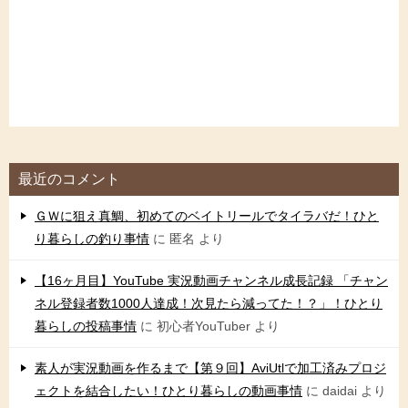
最近のコメント
ＧＷに狙え真鯛、初めてのベイトリールでタイラバだ！ひと
り暮らしの釣り事情
に
匿名
より
【16ヶ月目】YouTube 実況動画チャンネル成長記録 「チャン
ネル登録者数1000人達成！次見たら減ってた！？」！ひとり
暮らしの投稿事情
に
初心者YouTuber
より
素人が実況動画を作るまで【第９回】AviUtlで加工済みプロジ
ェクトを結合したい！ひとり暮らしの動画事情
に
daidai
より