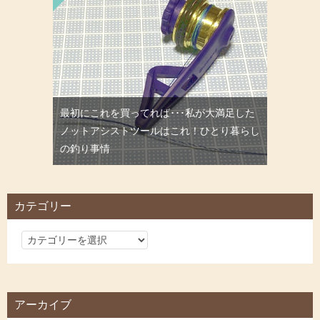
最初にこれを買ってれば･･･私が大満足した
ノットアシストツールはこれ！ひとり暮らし
の釣り事情
カテゴリー
カ
テ
ゴ
リ
アーカイブ
ー