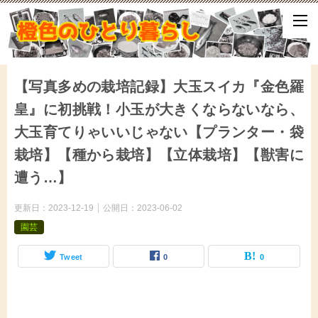
ひとり暮らしをしながら、気づいたことや、ふと思ったこと、試して
となどをアップしていきます。
【写真多めの栽培記録】大玉スイカ『金色羅
皇』に初挑戦！小玉が大きくならないなら、
大玉育てりゃいいじゃない【プランター・袋
栽培】【種から栽培】【立体栽培】【獣害に
遭う…】
更新日：
2023-12-19
公開日：
2023-06-02
園芸
Tweet
0
0