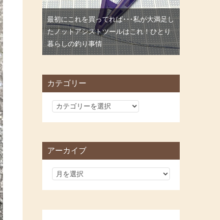
最初にこれを買ってれば･･･私が大満足し
たノットアシストツールはこれ！ひとり
暮らしの釣り事情
カテゴリー
カ
テ
ゴ
リ
アーカイブ
ー