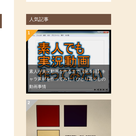
人気記事
素人が実況動画を作るまで【第５回】キ
ャラ素材を作ってみた！ひとり暮らしの
動画事情