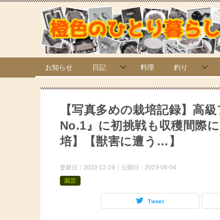
お知らせ
日記
料理
釣り
【写真多めの栽培記録】高級
No.1』に初挑戦も収穫間
培】【獣害に遭う…】
更新日：
2023-12-19
公開日：
2023-06-04
園芸
Tweet