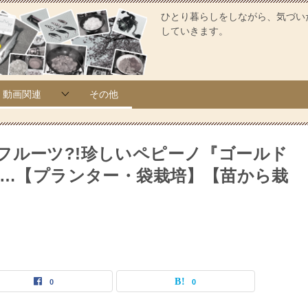
ひとり暮らしをしながら、気づい
していきます。
動画関連
その他
フルーツ?!珍しいペピーノ『ゴールド
際に…【プランター・袋栽培】【苗から栽
0
0