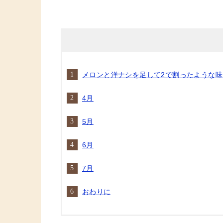
メロンと洋ナシを足して2で割ったような味
4月
5月
6月
7月
おわりに