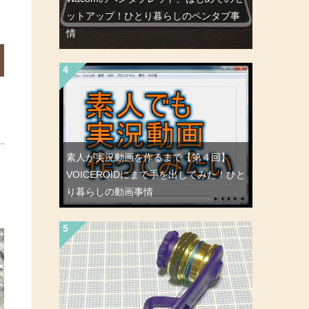
ットアップ！ひとり暮らしのペンタブ事
情
素人が実況動画を作るまで【第４回】
VOICEROIDにまで手を出してみた！ひと
り暮らしの動画事情