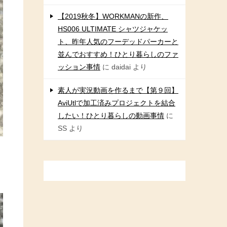
【2019秋冬】WORKMANの新作、
HS006 ULTIMATE シャツジャケッ
ト、昨年人気のフーデッドパーカーと
並んでおすすめ！ひとり暮らしのファ
ッション事情
に
daidai
より
素人が実況動画を作るまで【第９回】
AviUtlで加工済みプロジェクトを結合
したい！ひとり暮らしの動画事情
に
SS
より