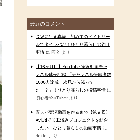
最近のコメント
ＧＷに狙え真鯛、初めてのベイトリー
ルでタイラバだ！ひとり暮らしの釣り
事情
に
匿名
より
【16ヶ月目】YouTube 実況動画チャ
ンネル成長記録 「チャンネル登録者数
1000人達成！次見たら減って
た！？」！ひとり暮らしの投稿事情
に
初心者YouTuber
より
素人が実況動画を作るまで【第９回】
AviUtlで加工済みプロジェクトを結合
したい！ひとり暮らしの動画事情
に
daidai
より