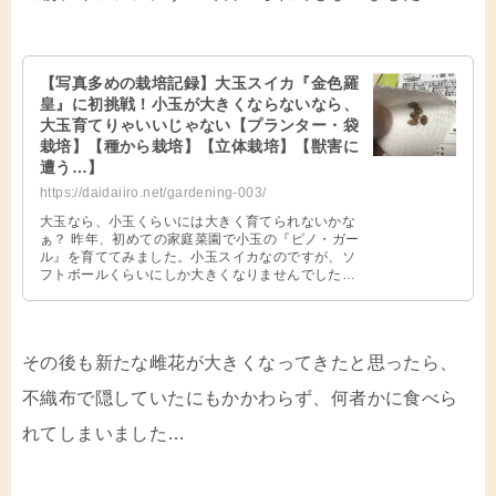
【写真多めの栽培記録】大玉スイカ『金色羅
皇』に初挑戦！小玉が大きくならないなら、
大玉育てりゃいいじゃない【プランター・袋
栽培】【種から栽培】【立体栽培】【獣害に
遭う…】
https://daidaiiro.net/gardening-003/
大玉なら、小玉くらいには大きく育てられないかな
ぁ？ 昨年、初めての家庭菜園で小玉の『ピノ・ガー
ル』を育ててみました。小玉スイカなのですが、ソ
フトボールくらいにしか大きくなりませんでした…
直径10cmくらいでしょうか、畑 …
その後も新たな雌花が大きくなってきたと思ったら、
不織布で隠していたにもかかわらず、何者かに食べら
れてしまいました…