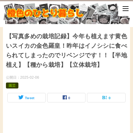
ひとり暮らしをしながら、気づいたことや、ふと思ったこと、試して
となどをアップしていきます。
【写真多めの栽培記録】今年も植えます黄色
いスイカの金色羅皇！昨年はイノシシに食べ
られてしまったのでリベンジです！！【半地
植え】【種から栽培】【立体栽培】
公開日：
2025-02-06
園芸
Tweet
0
0