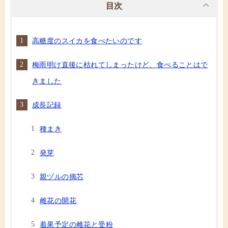
目次
高糖度のスイカを食べたいのです
梅雨明け直後に枯れてしまったけど、食べることはで
きました
成長記録
種まき
発芽
親ヅルの摘芯
雌花の開花
着果予定の雌花と受粉