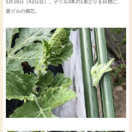
5月18日（42日目）、子ヅル3本の1果どりを目標に、
親ヅルの摘芯。