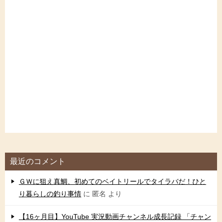
最近のコメント
ＧＷに狙え真鯛、初めてのベイトリールでタイラバだ！ひと
り暮らしの釣り事情
に
匿名
より
【16ヶ月目】YouTube 実況動画チャンネル成長記録 「チャン