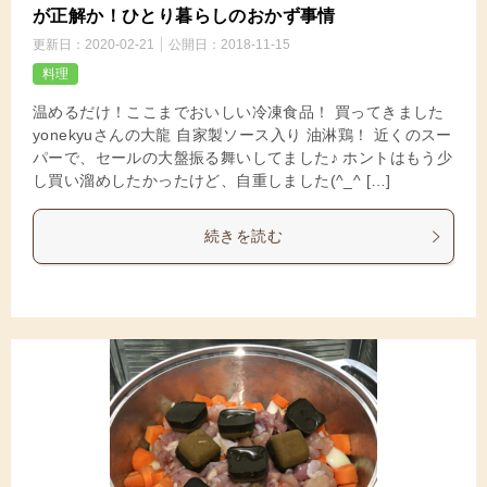
が正解か！ひとり暮らしのおかず事情
更新日：
2020-02-21
公開日：
2018-11-15
料理
温めるだけ！ここまでおいしい冷凍食品！ 買ってきました
yonekyuさんの大龍 自家製ソース入り 油淋鶏！ 近くのスー
パーで、セールの大盤振る舞いしてました♪ ホントはもう少
し買い溜めしたかったけど、自重しました(^_^ […]
続きを読む