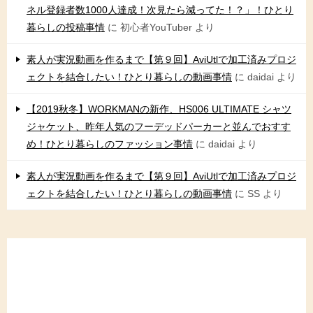
ネル登録者数1000人達成！次見たら減ってた！？」！ひとり
暮らしの投稿事情
に
初心者YouTuber
より
素人が実況動画を作るまで【第９回】AviUtlで加工済みプロジ
ェクトを結合したい！ひとり暮らしの動画事情
に
daidai
より
【2019秋冬】WORKMANの新作、HS006 ULTIMATE シャツ
ジャケット、昨年人気のフーデッドパーカーと並んでおすす
め！ひとり暮らしのファッション事情
に
daidai
より
素人が実況動画を作るまで【第９回】AviUtlで加工済みプロジ
ェクトを結合したい！ひとり暮らしの動画事情
に
SS
より