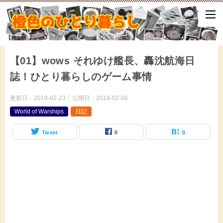
ひとり暮らしをしながら、気づいたことや、ふと思ったこと、試して
となどをアップしていきます。
【01】wows それゆけ艦長、轟沈航海日
誌！ひとり暮らしのゲーム事情
更新日：
2019-02-23
公開日：
2019-02-06
World of Warships
日記
Tweet
0
0