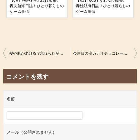
【06】wows それゆけ艦長、
【02】wows それゆけ艦長、
轟沈航海日誌！ひとり暮らしの
轟沈航海日誌！ひとり暮らしの
ゲーム事情
ゲーム事情
投
髪や肌が老ける!?忘れられがちな亜鉛、実は非常に大事な栄養素だった！ひとり暮らしの健康事情
今注目の高カカオチョコレートで、若々しく健康長寿を獲得しよう！ひとり暮らしの健康事情
稿
ナ
コメントを残す
ビ
ゲ
名前
ー
シ
ョ
ン
メール（公開されません）