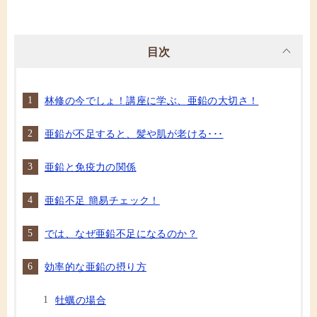
目次
林修の今でしょ！講座に学ぶ、亜鉛の大切さ！
亜鉛が不足すると、髪や肌が老ける･･･
亜鉛と免疫力の関係
亜鉛不足 簡易チェック！
では、なぜ亜鉛不足になるのか？
効率的な亜鉛の摂り方
牡蠣の場合