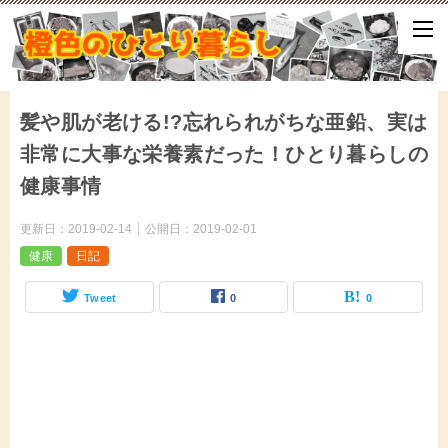
ひとり暮らしをしながら、気づいたことや、ふと思ったこと、試して
となどをアップしていきます。
髪や肌が老ける!?忘れられがちな亜鉛、実は
非常に大事な栄養素だった！ひとり暮らしの
健康事情
更新日：
2019-02-14
公開日：
2019-02-01
健康
日記
Tweet
0
0