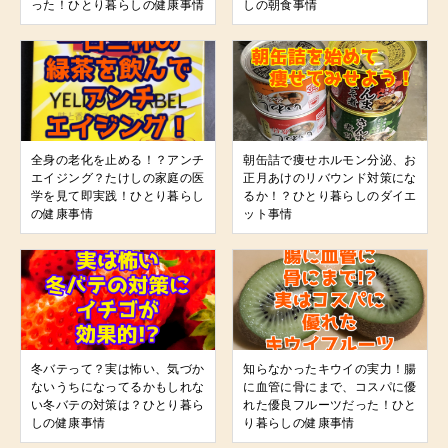
った！ひとり暮らしの健康事情
しの朝食事情
全身の老化を止める！？アンチ
朝缶詰で痩せホルモン分泌、お
エイジング？たけしの家庭の医
正月あけのリバウンド対策にな
学を見て即実践！ひとり暮らし
るか！？ひとり暮らしのダイエ
の健康事情
ット事情
冬バテって？実は怖い、気づか
知らなかったキウイの実力！腸
ないうちになってるかもしれな
に血管に骨にまで、コスパに優
い冬バテの対策は？ひとり暮ら
れた優良フルーツだった！ひと
しの健康事情
り暮らしの健康事情