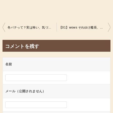
投
冬バテって？実は怖い、気づかないうちになってるかもしれない冬バテの対策は？ひとり暮らしの健康事情
【01】wows それゆけ艦長、轟沈航海日誌！ひとり暮らしのゲーム事情
稿
ナ
コメントを残す
ビ
ゲ
名前
ー
シ
ョ
ン
メール（公開されません）