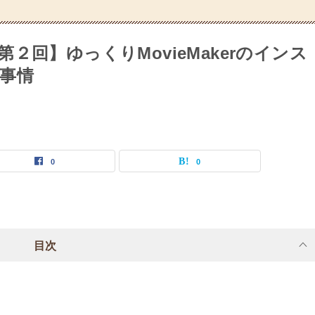
２回】ゆっくりMovieMakerのインス
事情
0
0
目次