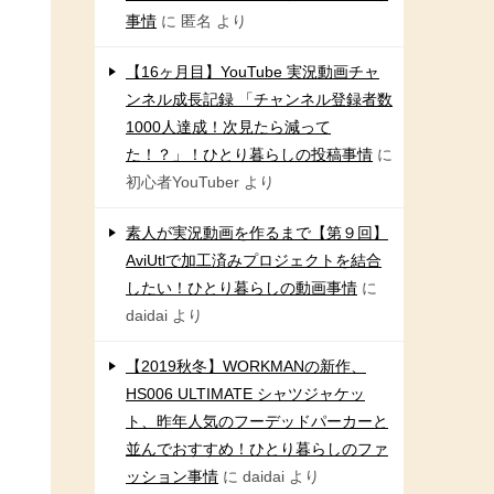
事情
に
匿名
より
【16ヶ月目】YouTube 実況動画チャ
ンネル成長記録 「チャンネル登録者数
1000人達成！次見たら減って
た！？」！ひとり暮らしの投稿事情
に
初心者YouTuber
より
素人が実況動画を作るまで【第９回】
AviUtlで加工済みプロジェクトを結合
したい！ひとり暮らしの動画事情
に
daidai
より
【2019秋冬】WORKMANの新作、
HS006 ULTIMATE シャツジャケッ
ト、昨年人気のフーデッドパーカーと
並んでおすすめ！ひとり暮らしのファ
ッション事情
に
daidai
より