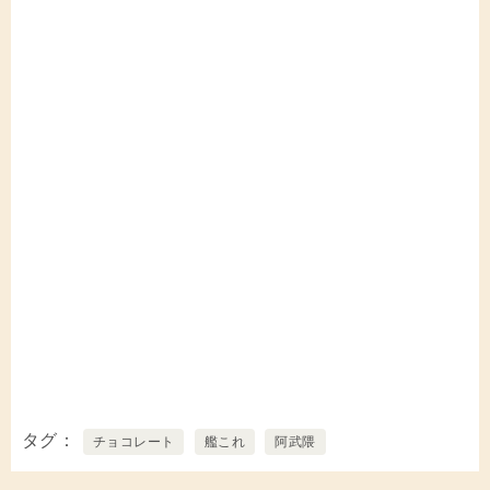
タグ
チョコレート
艦これ
阿武隈