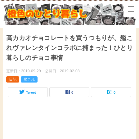
ひとり暮らしをしながら、気づいたことや、ふと思ったこと、試して
となどをアップしていきます。
高カカオチョコレートを買うつもりが、艦こ
れヴァレンタインコラボに捕まった！ひとり
暮らしのチョコ事情
更新日：
2019-09-29
公開日：
2019-02-08
日記
艦これ
Tweet
0
0