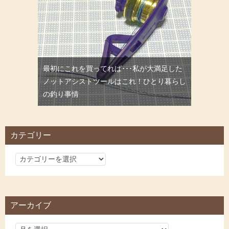
最初にこれを買ってれば･･･私が大満足した
ノットアシストツールはこれ！ひとり暮らし
の釣り事情
カテゴリー
カ
テ
ゴ
リ
アーカイブ
ー