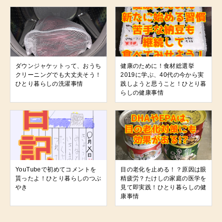
ダウンジャケットって、おうち
健康のために！食材総選挙
クリーニングでも大丈夫そう！
2019に学ぶ、40代の今から実
ひとり暮らしの洗濯事情
践しようと思うこと！ひとり暮
らしの健康事情
YouTubeで初めてコメントを
目の老化を止める！？原因は眼
貰ったよ！ひとり暮らしのつぶ
精疲労？たけしの家庭の医学を
やき
見て即実践！ひとり暮らしの健
康事情