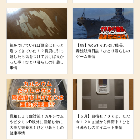
気をつけていれば敷金はもっと
【09】wows それゆけ艦長、
返ってきていた！？賃貸に引っ
轟沈航海日誌！ひとり暮らしの
越したら気をつけておけば良か
ゲーム事情
った事！ひとり暮らしの引越し
事情
骨粗しょう症対策！カルシウム
【５月】目指せ７０ｋｇ、ただ
やビタミンD以外に亜鉛も骨に
今１２ｋｇ減から停滞中！ひと
大事な栄養素！ひとり暮らしの
り暮らしのダイエット事情
健康事情