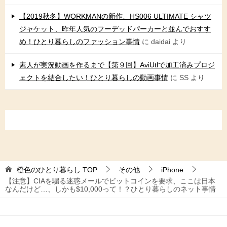
【2019秋冬】WORKMANの新作、HS006 ULTIMATE シャツ
ジャケット、昨年人気のフーデッドパーカーと並んでおすす
め！ひとり暮らしのファッション事情
に
daidai
より
素人が実況動画を作るまで【第９回】AviUtlで加工済みプロジ
ェクトを結合したい！ひとり暮らしの動画事情
に
SS
より
橙色のひとり暮らし
TOP
その他
iPhone
【注意】CIAを騙る迷惑メールでビットコインを要求、ここは日本
なんだけど…、しかも$10,000って！？ひとり暮らしのネット事情