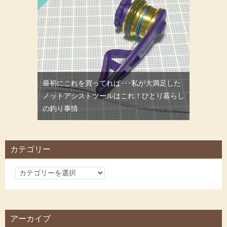
最初にこれを買ってれば･･･私が大満足した
ノットアシストツールはこれ！ひとり暮らし
の釣り事情
カテゴリー
カ
テ
ゴ
リ
アーカイブ
ー