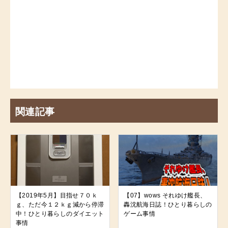
関連記事
【2019年5月】目指せ７０ｋ
【07】wows それゆけ艦長、
ｇ、ただ今１２ｋｇ減から停滞
轟沈航海日誌！ひとり暮らしの
中！ひとり暮らしのダイエット
ゲーム事情
事情