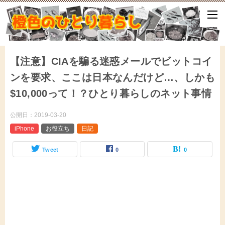
ひとり暮らしをしながら、気づいたことや、ふと思ったこと、試して
となどをアップしていきます。
【注意】CIAを騙る迷惑メールでビットコイ
ンを要求、ここは日本なんだけど…、しかも
$10,000って！？ひとり暮らしのネット事情
公開日：
2019-03-20
iPhone
お役立ち
日記
Tweet
0
0