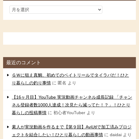
最近のコメント
ＧＷに狙え真鯛、初めてのベイトリールでタイラバだ！ひと
り暮らしの釣り事情
に
匿名
より
【16ヶ月目】YouTube 実況動画チャンネル成長記録 「チャン
ネル登録者数1000人達成！次見たら減ってた！？」！ひとり
暮らしの投稿事情
に
初心者YouTuber
より
素人が実況動画を作るまで【第９回】AviUtlで加工済みプロジ
ェクトを結合したい！ひとり暮らしの動画事情
に
daidai
より