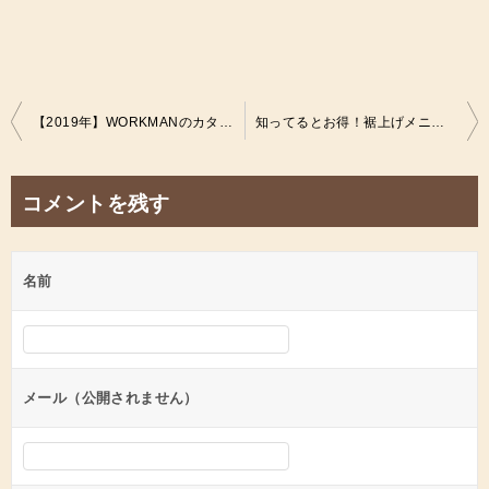
投
【2019年】WORKMANのカタログで気になった4D冷感アイスパンツ、すでに販売中だったよ！ひとり暮らしのファッション事情
知ってるとお得！裾上げメニューは店舗ごとにちょっと違うかもしれないWORKMAN！ひとり暮らしのファッション事情
稿
ナ
コメントを残す
ビ
ゲ
名前
ー
シ
ョ
ン
メール（公開されません）