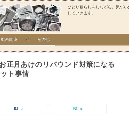
ひとり暮らしをしながら、気づい
していきます。
動画関連
その他
お正月あけのリバウンド対策になる
エット事情
0
0