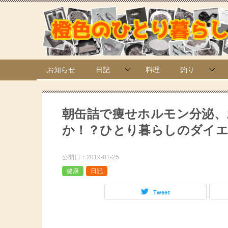
お知らせ
日記
料理
釣り
朝缶詰で痩せホルモン分泌、
か！？ひとり暮らしのダイ
公開日：
2019-01-25
健康
日記
Tweet