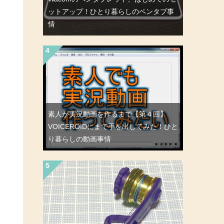
ットアップ！ひとり暮らしのペンタブ事
る
情
素人が実況動画を作るまで【第４回】
VOICEROIDにまで手を出してみた！ひと
り暮らしの動画事情