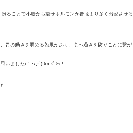
Aを摂ることで小腸から痩せホルモンが普段より多く分泌させ
え、胃の動きを弱める効果があり、食べ過ぎを防ぐことに繋が
た(｀･д･´)9m ﾋﾞｼｯ!!
した。