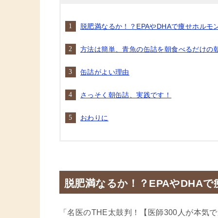
脱肥満なるか！？EPAやDHAで痩せホルモ
方法は簡単、青魚の缶詰を朝食べるだけの
缶詰がよい理由
さっそく朝缶詰、実践です！
おわりに
脱肥満なるか！？EPAやDHA
「名医のTHE太鼓判！【医師300人が本気