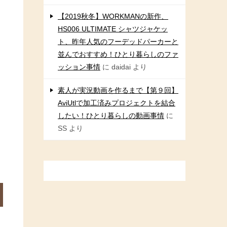
【2019秋冬】WORKMANの新作、
HS006 ULTIMATE シャツジャケッ
ト、昨年人気のフーデッドパーカーと
並んでおすすめ！ひとり暮らしのファ
ッション事情
に
daidai
より
素人が実況動画を作るまで【第９回】
AviUtlで加工済みプロジェクトを結合
したい！ひとり暮らしの動画事情
に
SS
より