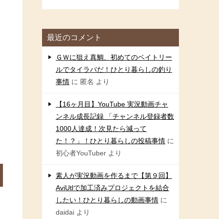
最近のコメント
ＧＷに狙え真鯛、初めてのベイトリー
ルでタイラバだ！ひとり暮らしの釣り
事情
に
匿名
より
【16ヶ月目】YouTube 実況動画チャ
ンネル成長記録 「チャンネル登録者数
1000人達成！次見たら減って
た！？」！ひとり暮らしの投稿事情
に
初心者YouTuber
より
素人が実況動画を作るまで【第９回】
AviUtlで加工済みプロジェクトを結合
したい！ひとり暮らしの動画事情
に
daidai
より