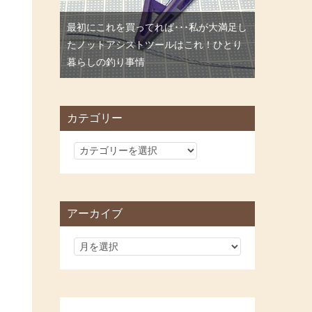
最初にこれを買ってれば･･･私が大満足し
たノットアシストツールはこれ！ひとり
暮らしの釣り事情
カテゴリー
カ
テ
ゴ
リ
アーカイブ
ー