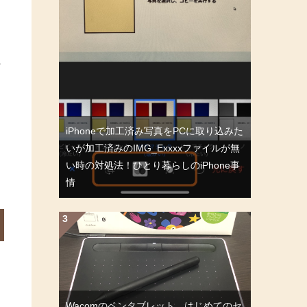
か
iPhoneで加工済み写真をPCに取り込みた
て
いが加工済みのIMG_Exxxxファイルが無
い時の対処法！ひとり暮らしのiPhone事
情
Wacomのペンタブレット、はじめてのセ