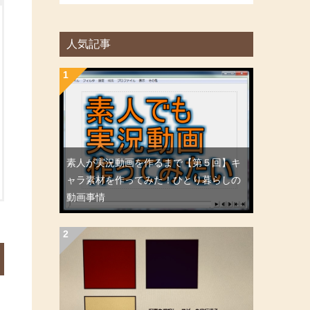
人気記事
素人が実況動画を作るまで【第５回】キ
ャラ素材を作ってみた！ひとり暮らしの
動画事情