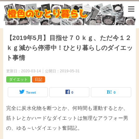
ひとり暮らしをしながら、気づいたことや、ふと思ったこと、試して
となどをアップしていきます。
【2019年5月】目指せ７０ｋｇ、ただ今１２
ｋｇ減から停滞中！ひとり暮らしのダイエッ
ト事情
更新日：
2020-03-14
公開日：
2019-05-31
ダイエット
日記
Tweet
0
0
完全に炭水化物を断つとか、何時間も運動するとか、
筋トレとかハードなダイエットは無理なアラフォー男
の、ゆる～いダイエット奮闘記。