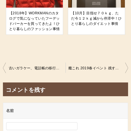
【2018年】WORKMANのカタ
【10月】目指せ７０ｋｇ、た
ログで気になっていたフーデッ
だ今１２ｋｇ減から停滞中！ひ
ドパーカーを買ってきたよ！ひ
とり暮らしのダイエット事情
とり暮らしのファッション事情
投
古いガラケー、電話帳の移行に困っけど、街角の文房具店にて古いマイクロSDカードを貸してくれて助かった話！ひとり暮らしの携帯事情
艦これ 2019春イベント 残すは最終海域 ラスボスのみ！でも今は援軍待ちなんだけど、今回はいつもより運がいい気がする！ひとり暮らしの艦これ
稿
ナ
コメントを残す
ビ
ゲ
名前
ー
シ