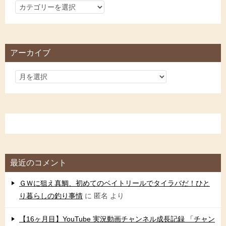
カ
テ
ゴ
リ
アーカイブ
ー
最近のコメント
ＧＷに狙え真鯛、初めてのベイトリールでタイラバだ！ひと
り暮らしの釣り事情
に
匿名
より
【16ヶ月目】YouTube 実況動画チャンネル成長記録 「チャン