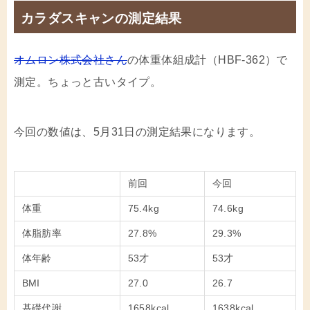
カラダスキャンの測定結果
オムロン株式会社さん
の体重体組成計（HBF-362）で
測定。ちょっと古いタイプ。
今回の数値は、5月31日の測定結果になります。
前回
今回
体重
75.4kg
74.6kg
体脂肪率
27.8%
29.3%
体年齢
53才
53才
BMI
27.0
26.7
基礎代謝
1658kcal
1638kcal