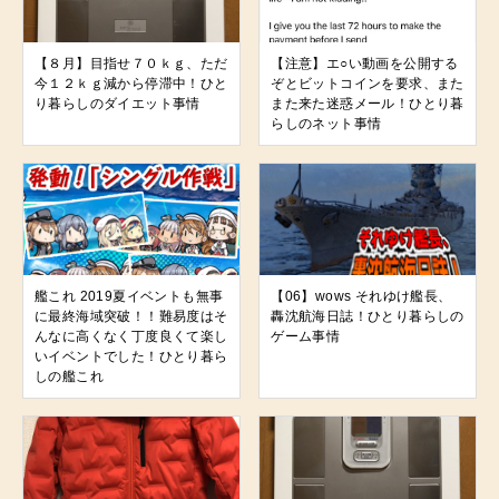
【８月】目指せ７０ｋｇ、ただ
【注意】エ○い動画を公開する
今１２ｋｇ減から停滞中！ひと
ぞとビットコインを要求、また
り暮らしのダイエット事情
また来た迷惑メール！ひとり暮
らしのネット事情
艦これ 2019夏イベントも無事
【06】wows それゆけ艦長、
に最終海域突破！！難易度はそ
轟沈航海日誌！ひとり暮らしの
んなに高くなく丁度良くて楽し
ゲーム事情
いイベントでした！ひとり暮ら
しの艦これ