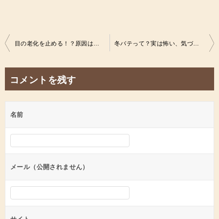
投
目の老化を止める！？原因は眼精疲労？たけしの家庭の医学を見て即実践！ひとり暮らしの健康事情
冬バテって？実は怖い、気づかないうちになってるかもしれない冬バテの対策は？ひとり暮らしの健康事情
稿
ナ
コメントを残す
ビ
ゲ
名前
ー
シ
ョ
ン
メール（公開されません）