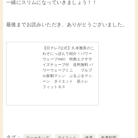
一緒にスリムになっていきましょう！！
最後までお読みいただき、ありがとうございました。
【日テレ7公式】久本雅美のこ
れぞにっぽんで紹介！パワー
ウェーブmini 特典エクササ
イズチューブ付 送料無料 パ
ワーウェーブミニ ブルブ
ル振動マシン ぶるぶるマシ
ーン ダイエット 筋トレ
フィットネス
タグ
ウォーキング
ダイエット
健康
食事制限