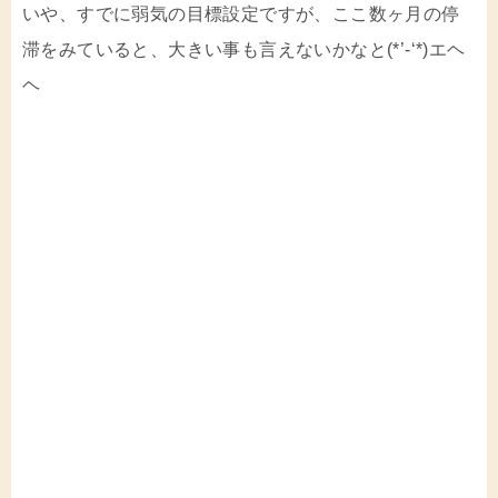
いや、すでに弱気の目標設定ですが、ここ数ヶ月の停
滞をみていると、大きい事も言えないかなと(*’-‘*)エヘ
ヘ