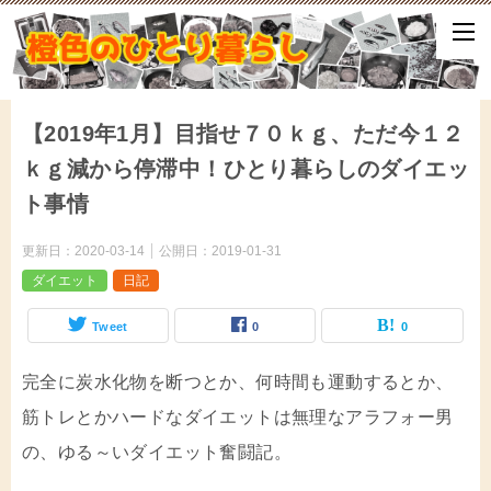
ひとり暮らしをしながら、気づいたことや、ふと思ったこと、試して
となどをアップしていきます。
【2019年1月】目指せ７０ｋｇ、ただ今１２
ｋｇ減から停滞中！ひとり暮らしのダイエッ
ト事情
更新日：
2020-03-14
公開日：
2019-01-31
ダイエット
日記
Tweet
0
0
完全に炭水化物を断つとか、何時間も運動するとか、
筋トレとかハードなダイエットは無理なアラフォー男
の、ゆる～いダイエット奮闘記。