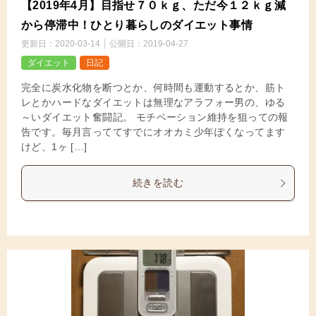
【2019年4月】目指せ７０ｋｇ、ただ今１２ｋｇ減
から停滞中！ひとり暮らしのダイエット事情
更新日：
2020-03-14
公開日：
2019-04-27
ダイエット
日記
完全に炭水化物を断つとか、何時間も運動するとか、筋ト
レとかハードなダイエットは無理なアラフォー男の、ゆる
～いダイエット奮闘記。 モチベーション維持を狙っての報
告です。毎月言っててすでにオオカミ少年ぽくなってます
けど、1ヶ […]
続きを読む