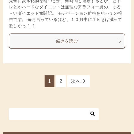
完全に炭水化物を断つとか、何時間も運動するとか、筋ト
レとかハードなダイエットは無理なアラフォー男の、ゆる
～いダイエット奮闘記。 モチベーション維持を狙っての報
告です。 毎月言っているけど、１０月中に１ｋｇは減って
欲しかっ […]
続きを読む
1
2
次へ