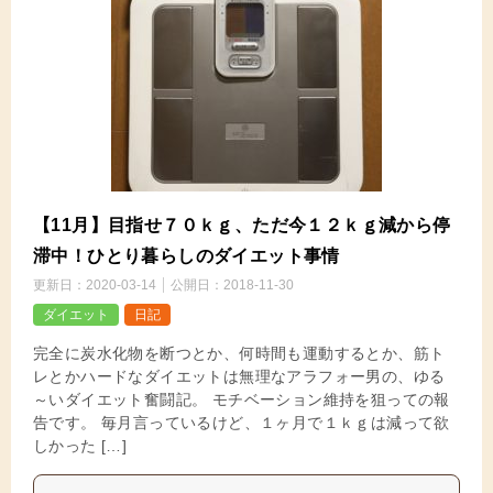
【11月】目指せ７０ｋｇ、ただ今１２ｋｇ減から停
滞中！ひとり暮らしのダイエット事情
更新日：
2020-03-14
公開日：
2018-11-30
ダイエット
日記
完全に炭水化物を断つとか、何時間も運動するとか、筋ト
レとかハードなダイエットは無理なアラフォー男の、ゆる
～いダイエット奮闘記。 モチベーション維持を狙っての報
告です。 毎月言っているけど、１ヶ月で１ｋｇは減って欲
しかった […]