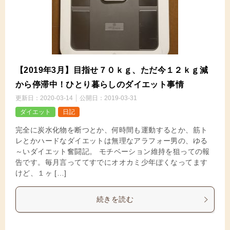
【2019年3月】目指せ７０ｋｇ、ただ今１２ｋｇ減
から停滞中！ひとり暮らしのダイエット事情
更新日：
2020-03-14
公開日：
2019-03-31
ダイエット
日記
完全に炭水化物を断つとか、何時間も運動するとか、筋ト
レとかハードなダイエットは無理なアラフォー男の、ゆる
～いダイエット奮闘記。 モチベーション維持を狙っての報
告です。毎月言っててすでにオオカミ少年ぽくなってます
けど、１ヶ […]
続きを読む