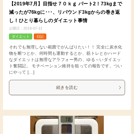
【2019年7月】目指せ７０ｋｇ パート2！73kgまで
減ったが76kgに･･･、リバウンド3kgからの巻き返
し！ひとり暮らしのダイエット事情
公開日：
2019-07-31
ダイエット
日記
それでも無理しない範囲でがんばりたい！！ 完全に炭水化
物を断つとか、何時間も運動するとか、筋トレとかハード
なダイエットは無理なアラフォー男の、ゆる～いダイエッ
ト奮闘記。 モチベーション維持を狙っての報告です。つい
にやって […]
続きを読む