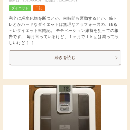
更新日：
2020-03-14
公開日：
2019-01-31
ダイエット
日記
完全に炭水化物を断つとか、何時間も運動するとか、筋ト
レとかハードなダイエットは無理なアラフォー男の、ゆる
～いダイエット奮闘記。 モチベーション維持を狙っての報
告です。 毎月言っているけど、１ヶ月で１ｋｇは減って欲
しいけど […]
続きを読む