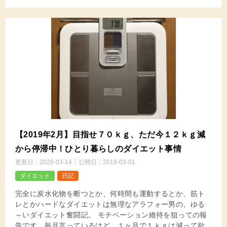
【2019年2月】目指せ７０ｋｇ、ただ今１２ｋｇ減
から停滞中！ひとり暮らしのダイエット事情
更新日：
2020-03-14
公開日：
2019-03-01
ダイエット
日記
完全に炭水化物を断つとか、何時間も運動するとか、筋ト
レとかハードなダイエットは無理なアラフォー男の、ゆる
～いダイエット奮闘記。 モチベーション維持を狙っての報
告です。毎月言っているけど、１ヶ月で１ｋｇは減って欲