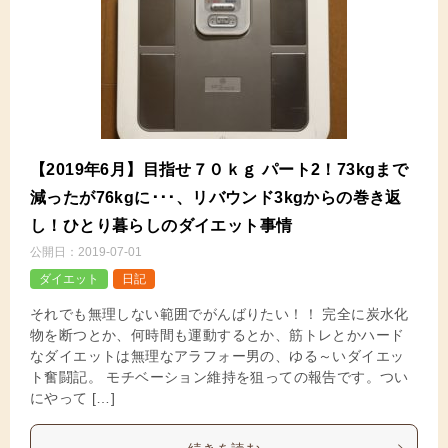
【2019年6月】目指せ７０ｋｇ パート2！73kgまで
減ったが76kgに･･･、リバウンド3kgからの巻き返
し！ひとり暮らしのダイエット事情
公開日：
2019-07-01
ダイエット
日記
それでも無理しない範囲でがんばりたい！！ 完全に炭水化
物を断つとか、何時間も運動するとか、筋トレとかハード
なダイエットは無理なアラフォー男の、ゆる～いダイエッ
ト奮闘記。 モチベーション維持を狙っての報告です。つい
にやって […]