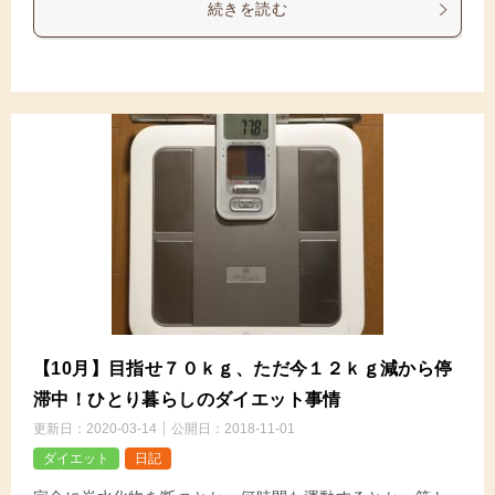
続きを読む
【10月】目指せ７０ｋｇ、ただ今１２ｋｇ減から停
滞中！ひとり暮らしのダイエット事情
更新日：
2020-03-14
公開日：
2018-11-01
ダイエット
日記