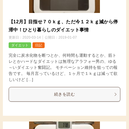
【12月】目指せ７０ｋｇ、ただ今１２ｋｇ減から停
滞中！ひとり暮らしのダイエット事情
更新日：
2020-03-14
公開日：
2019-01-07
ダイエット
日記
完全に炭水化物を断つとか、何時間も運動するとか、筋ト
レとかハードなダイエットは無理なアラフォー男の、ゆる
～いダイエット奮闘記。 モチベーション維持を狙っての報
告です。 毎月言っているけど、１ヶ月で１ｋｇは減って欲
しいけど […]
続きを読む