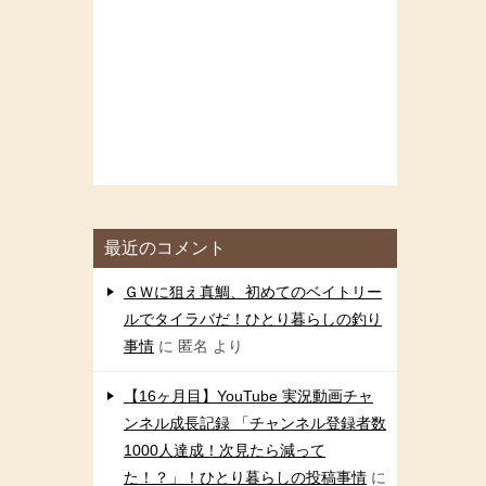
最近のコメント
ＧＷに狙え真鯛、初めてのベイトリー
ルでタイラバだ！ひとり暮らしの釣り
事情
に
匿名
より
【16ヶ月目】YouTube 実況動画チャ
ンネル成長記録 「チャンネル登録者数
1000人達成！次見たら減って
た！？」！ひとり暮らしの投稿事情
に