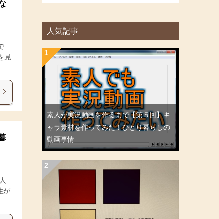
な
人気記事
で
を見
素人が実況動画を作るまで【第５回】キ
ャラ素材を作ってみた！ひとり暮らしの
暮
動画事情
5人
性が