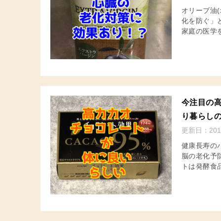
オリーブ油
化を防ぐ」
家庭の医学を
今注目の
り暮らし
更新日：
201
健康長寿の
脳の老化予
トは発酵食品