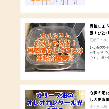
骨粗しょ
素！ひと
更新日：
201
17万500
医学を見て
です。 単純
心臓の老
しの健康
公開日：
201