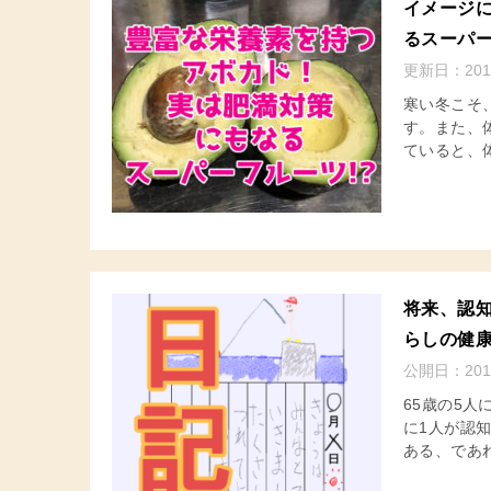
イメージ
るスーパ
更新日：
201
寒い冬こそ
す。また、
ていると、
将来、認
らしの健
公開日：
201
65歳の5人
に1人が認
ある、であ