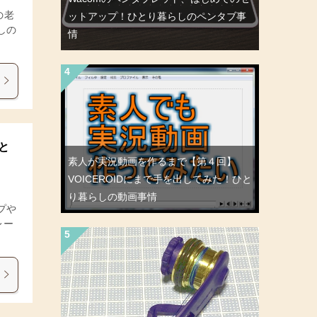
の老
ットアップ！ひとり暮らしのペンタブ事
しの
情
と
素人が実況動画を作るまで【第４回】
VOICEROIDにまで手を出してみた！ひと
り暮らしの動画事情
プや
レー