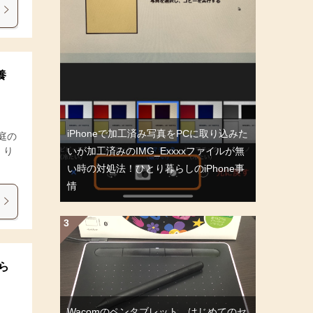
養
iPhoneで加工済み写真をPCに取り込みた
庭の
いが加工済みのIMG_Exxxxファイルが無
くり
い時の対処法！ひとり暮らしのiPhone事
情
ら
Wacomのペンタブレット、はじめてのセ