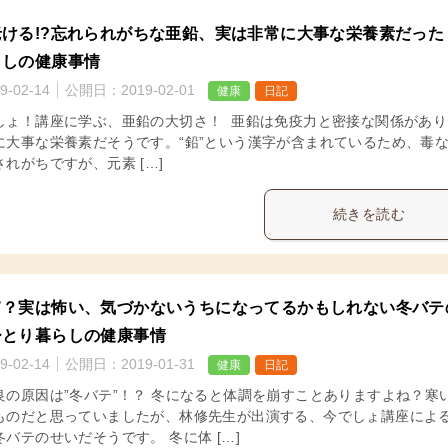
ける!?忘れられがちな亜鉛、実は非常に大事な栄養素だった
らしの健康事情
9-02-14
公開日：
2019-02-01
健康
日記
しょ！講座に学ぶ、亜鉛の大切さ！ 亜鉛は免疫力と密接な関係があり
に大事な栄養素だそうです。“鉛”という漢字が含まれているため、毒
れがちですが、元素 […]
続きを読む
て？実は怖い、気づかないうちになってるかもしれない冬バテ
ひとり暮らしの健康事情
9-02-14
公開日：
2019-01-31
健康
日記
良の原因は”冬バテ”！？ 冬になると体調を崩すことありますよね？寒
ものだと思っていましたが、林修先生が出演する、今でしょ講座によ
バテのせいだそうです。 冬に体 […]