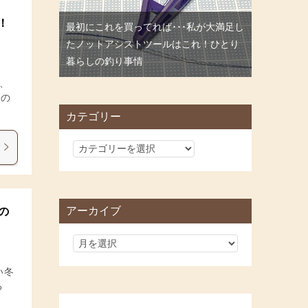
！
最初にこれを買ってれば･･･私が大満足し
たノットアシストツールはこれ！ひとり
暮らしの釣り事情
、
なの
カテゴリー
カ
テ
ゴ
リ
アーカイブ
の
ー
い冬
る