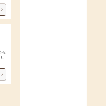
かな
けし