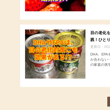
目の老化
践！ひと
更新日：
201
DHA、EP
か合わない
の家庭の医学