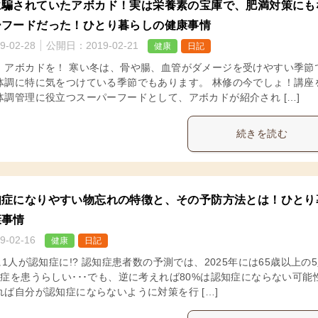
に騙されていたアボカド！実は栄養素の宝庫で、肥満対策にも
ーフードだった！ひとり暮らしの健康事情
9-02-28
公開日：
2019-02-21
健康
日記
、アボカドを！ 寒い冬は、骨や腸、血管がダメージを受けやすい季節
体調に特に気をつけている季節でもあります。 林修の今でしょ！講座
体調管理に役立つスーパーフードとして、アボカドが紹介され […]
続きを読む
知症になりやすい物忘れの特徴と、その予防方法とは！ひとり
康事情
9-02-16
健康
日記
に1人が認知症に!? 認知症患者数の予測では、2025年には65歳以上の
知症を患うらしい･･･でも、逆に考えれば80%は認知症にならない可能
れば自分が認知症にならないように対策を行 […]