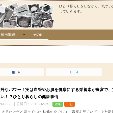
ひとり暮らしをしながら、気づい
していきます。
動画関連
その他
0
0
意外なパワー！実は血管やお肌を健康にする栄養素が豊富で、
くい！？ひとり暮らしの健康事情
9-02-28
公開日：
2019-02-25
健康
日記
、太るだけだと思っていた 林修の今でしょ！講座を見ていて、また新