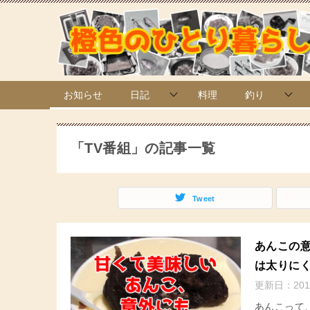
お知らせ
日記
料理
釣り
「TV番組」の記事一覧
Tweet
あんこの
は太りに
更新日：
201
あんこって