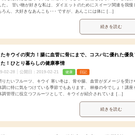
した。 甘い物が好きな私は、ダイエットのためにスイーツ関連を我慢
ろん、大好きなあんこも･･･ ですが、あんこには体に […]
続きを読む
ったキウイの実力！腸に血管に骨にまで、コスパに優れた優良
った！ひとり暮らしの健康事情
9-02-28
公開日：
2019-02-21
健康
日記
摂りたいフルーツ、キウイ 寒い冬は、骨や腸、血管がダメージを受け
体調に特に気をつけている季節でもあります。 林修の今でしょ！講座
体調管理に役立つフルーツとして、キウイが紹介されていま […]
続きを読む