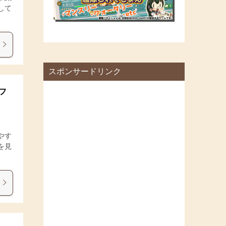
して
スポンサードリンク
フ
やす
を見