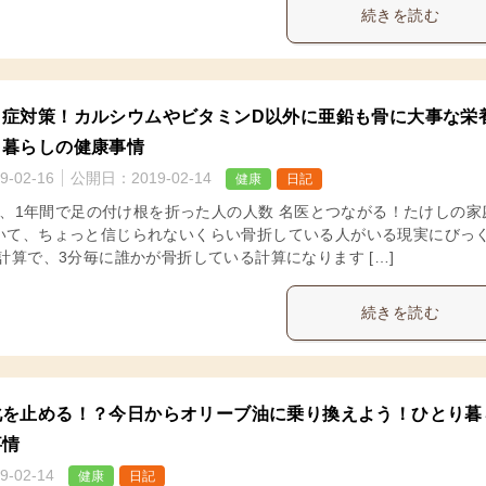
続きを読む
う症対策！カルシウムやビタミンD以外に亜鉛も骨に大事な栄
り暮らしの健康事情
9-02-16
公開日：
2019-02-14
健康
日記
0件、1年間で足の付け根を折った人の人数 名医とつながる！たけしの家
いて、ちょっと信じられないくらい骨折している人がいる現実にびっ
計算で、3分毎に誰かが骨折している計算になります […]
続きを読む
化を止める！？今日からオリーブ油に乗り換えよう！ひとり暮
事情
9-02-14
健康
日記