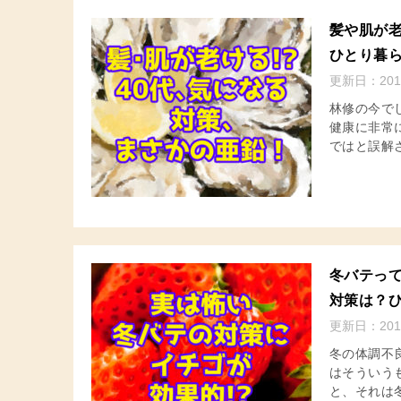
髪や肌が老
ひとり暮
更新日：
201
林修の今で
健康に非常
ではと誤解さ
冬バテっ
対策は？
更新日：
201
冬の体調不
はそういう
と、それは冬