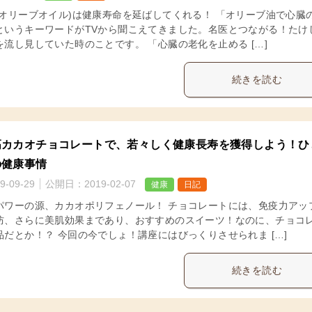
(オリーブオイル)は健康寿命を延ばしてくれる！ 「オリーブ油で心臓
というキーワードがTVから聞こえてきました。名医とつながる！たけ
流し見していた時のことです。 「心臓の老化を止める […]
続きを読む
高カカオチョコレートで、若々しく健康長寿を獲得しよう！ひ
の健康事情
9-09-29
公開日：
2019-02-07
健康
日記
パワーの源、カカオポリフェノール！ チョコレートには、免疫力アッ
防、さらに美肌効果まであり、おすすめのスイーツ！なのに、チョコ
だとか！？ 今回の今でしょ！講座にはびっくりさせられま […]
続きを読む