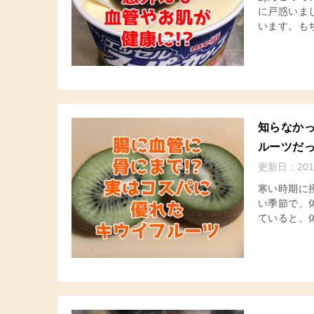
に戸惑いま
います。もち
知らなか
ルーツだ
更新日：
201
寒い時期に
い季節で、
ていると、