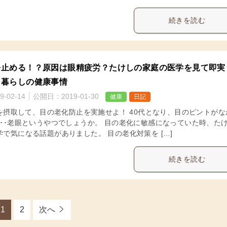
続きを読む
を止める！？原因は眼精疲労？たけしの家庭の医学を見て即実
り暮らしの健康事情
9-02-14
公開日：
2019-01-30
健康
日記
Aを摂取して、目の老化防止を実施せよ！ 40代となり、目のピントがな
･･･老眼というやつでしょうか。 目の老化に敏感になっていた時、た
で気になる話題がありました。 目の老化対策を […]
続きを読む
1
2
次へ